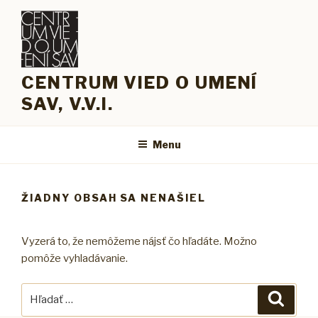
Prejsť
na
obsah
CENTRUM VIED O UMENÍ
SAV, V.V.I.
Menu
ŽIADNY OBSAH SA NENAŠIEL
Vyzerá to, že nemôžeme nájsť čo hľadáte. Možno
pomôže vyhladávanie.
Hľadať:
Vyhľad